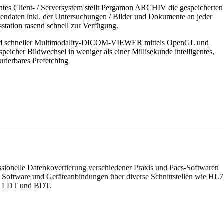
htes Client- / Server­system stellt Pergamon ARCHIV die gespeicherten
tendaten inkl. der Unter­such­ungen / Bilder und Dokumente an jeder
s­station rasend schnell zur Verfügung.
d schneller Multimodality-DICOM-VIEWER mittels OpenGL und
speicher Bildwechsel in weniger als einer Millisekunde intelligentes,
urierbares Prefetching
ssionelle Daten­kover­tierung verschiedener Praxis und Pacs-Softwaren
 Software und Gerätean­bindungen über diverse Schnittstellen wie HL7
 LDT und BDT.