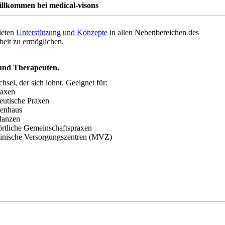
llkommen bei medical-visons
ieten
Unterstützung und Konzepte
in allen
Neben­­bereichen
des
eit zu ermöglichen.
 und Therapeuten.
hsel, der sich lohnt. Geeignet für:
raxen
peutische Praxen
kenhaus
lanzen
örtliche Gemeinschaftspraxen
inische Versorgungszentren (MVZ)